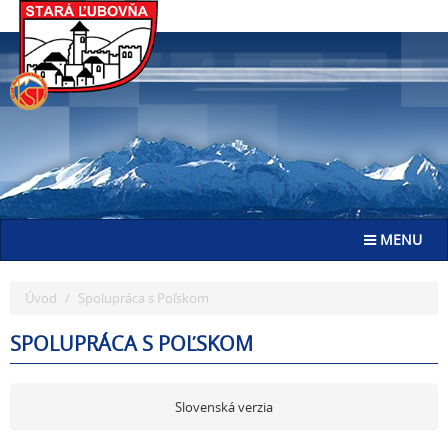
Go
to
homepage
Toggle navig
MENU
Úvod
Spolupráca s Poľskom
SPOLUPRÁCA S POĽSKOM
Slovenská verzia