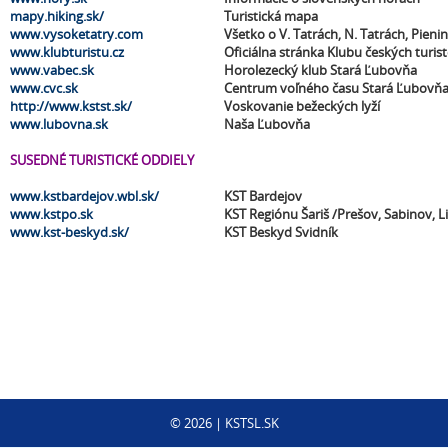
mapy.hiking.sk/
Turistická mapa
www.vysoketatry.com
Všetko o V. Tatrách, N. Tatrách, Pienin
www.klubturistu.cz
Oficiálna stránka Klubu českých turis
www.vabec.sk
Horolezecký klub Stará Ľubovňa
www.cvc.sk
Centrum voľného času Stará Ľubovň
http://www.kstst.sk/
Voskovanie bežeckých lyží
www.lubovna.sk
Naša Ľubovňa
SUSEDNÉ TURISTICKÉ ODDIELY
www.kstbardejov.wbl.sk/
KST Bardejov
www.kstpo.sk
KST Regiónu Šariš /Prešov, Sabinov, L
www.kst-beskyd.sk/
KST Beskyd Svidník
©
2026
| KSTSL.SK