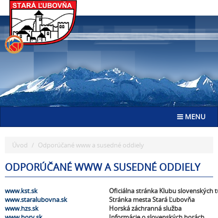
Go
to
homepage
Toggle navig
MENU
Úvod
Odporúčané www a susedné oddiely
ODPORÚČANÉ WWW A SUSEDNÉ ODDIELY
www.kst.sk
Oficiálna stránka Klubu slovenských t
www.staralubovna.sk
Stránka mesta Stará Ľubovňa
www.hzs.sk
Horská záchranná služba
www.hory.sk
Informácie o slovenských horách