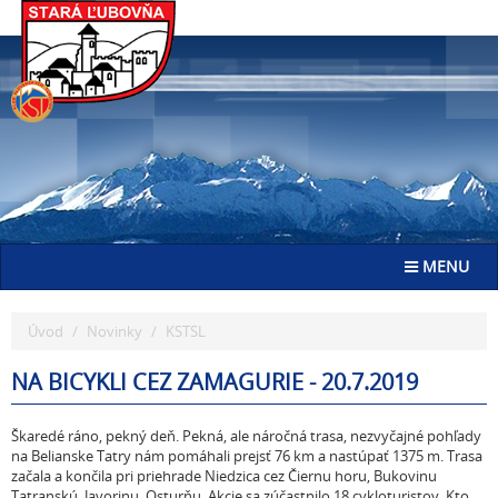
Go
to
homepage
Toggle navig
MENU
Úvod
Novinky
KSTSL
NA BICYKLI CEZ ZAMAGURIE - 20.7.2019
Škaredé ráno, pekný deň. Pekná, ale náročná trasa, nezvyčajné pohľady
na Belianske Tatry nám pomáhali prejsť 76 km a nastúpať 1375 m. Trasa
začala a končila pri priehrade Niedzica cez Čiernu horu, Bukovinu
Tatranskú, Javorinu, Osturňu. Akcie sa zúčastnilo 18 cykloturistov. Kto