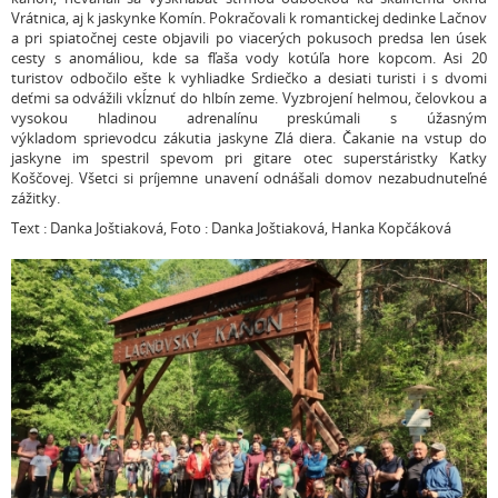
Vrátnica, aj k jaskynke Komín. Pokračovali k romantickej dedinke Lačnov
a pri spiatočnej ceste objavili po viacerých pokusoch predsa len úsek
cesty s anomáliou, kde sa fľaša vody kotúľa hore kopcom. Asi 20
turistov odbočilo ešte k vyhliadke Srdiečko a desiati turisti i s dvomi
deťmi sa odvážili vkĺznuť do hlbín zeme. Vyzbrojení helmou, čelovkou a
vysokou hladinou adrenalínu preskúmali s úžasným
výkladom sprievodcu zákutia jaskyne Zlá diera. Čakanie na vstup do
jaskyne im spestril spevom pri gitare otec superstáristky Katky
Koščovej. Všetci si príjemne unavení odnášali domov nezabudnuteľné
zážitky.
Text : Danka Joštiaková, Foto : Danka Joštiaková, Hanka Kopčáková