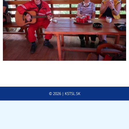
©
2026
| KSTSL.SK