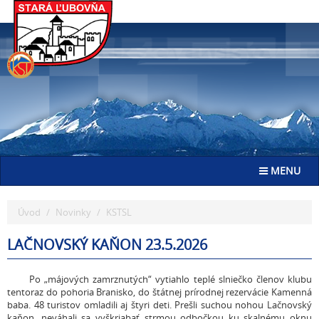
Go
to
homepage
Toggle navig
MENU
Úvod
Novinky
KSTSL
LAČNOVSKÝ KAŇON 23.5.2026
Po „májových zamrznutých“ vytiahlo teplé slniečko členov klubu
tentoraz do pohoria Branisko, do štátnej prírodnej rezervácie Kamenná
baba. 48 turistov omladili aj štyri deti. Prešli suchou nohou Lačnovský
kaňon, neváhali sa vyškriabať strmou odbočkou ku skalnému oknu