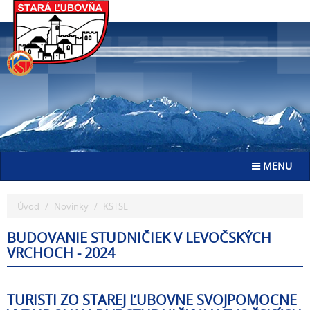
Go
to
homepage
Toggle navig
MENU
Úvod
Novinky
KSTSL
BUDOVANIE STUDNIČIEK V LEVOČSKÝCH
VRCHOCH - 2024
TURISTI ZO STAREJ ĽUBOVNE SVOJPOMOCNE