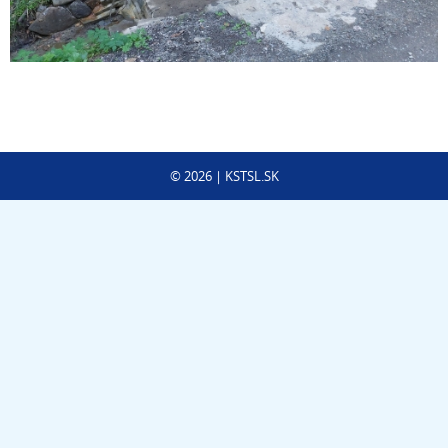
©
2026
| KSTSL.SK