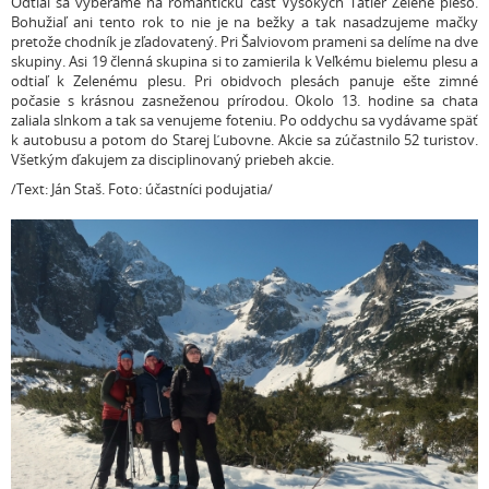
Odtiaľ sa vyberáme na romantickú časť Vysokých Tatier Zelené pleso.
Bohužiaľ ani tento rok to nie je na bežky a tak nasadzujeme mačky
pretože chodník je zľadovatený. Pri Šalviovom prameni sa delíme na dve
skupiny. Asi 19 členná skupina si to zamierila k Veľkému bielemu plesu a
odtiaľ k Zelenému plesu. Pri obidvoch plesách panuje ešte zimné
počasie s krásnou zasneženou prírodou. Okolo 13. hodine sa chata
zaliala slnkom a tak sa venujeme foteniu. Po oddychu sa vydávame späť
k autobusu a potom do Starej Ľubovne. Akcie sa zúčastnilo 52 turistov.
Všetkým ďakujem za disciplinovaný priebeh akcie.
/Text: Ján Staš. Foto: účastníci podujatia/