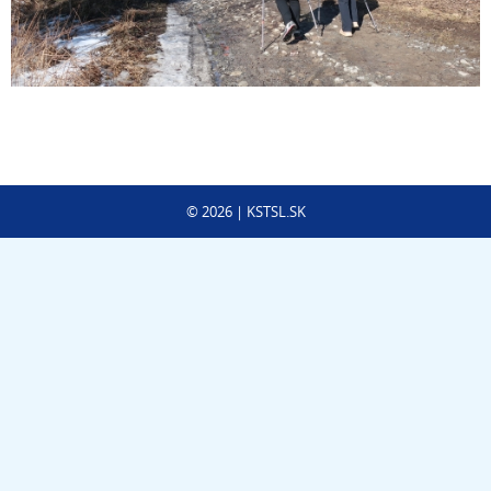
©
2026
| KSTSL.SK