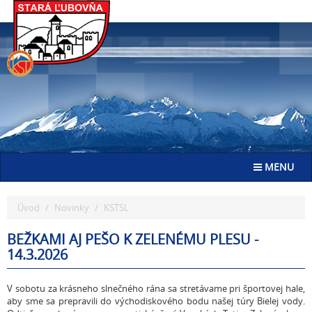
Go
to
homepage
Toggle navig
MENU
Úvod
Novinky
KSTSL
BEŽKAMI AJ PEŠO K ZELENÉMU PLESU -
14.3.2026
V sobotu za krásneho slnečného rána sa stretávame pri športovej hale,
aby sme sa prepravili do východiskového bodu našej túry Bielej vody.