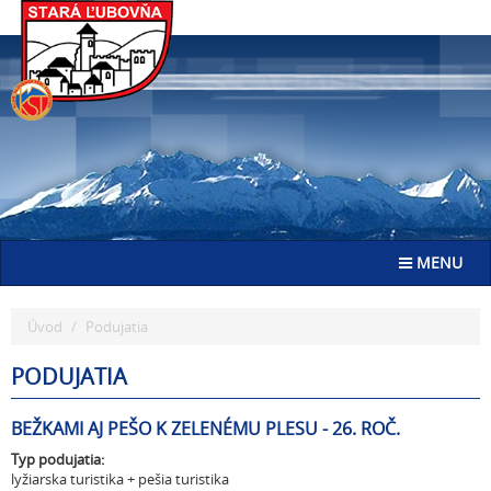
Go
to
homepage
Toggle navig
MENU
Úvod
Podujatia
PODUJATIA
BEŽKAMI AJ PEŠO K ZELENÉMU PLESU - 26. ROČ.
Typ podujatia:
lyžiarska turistika + pešia turistika