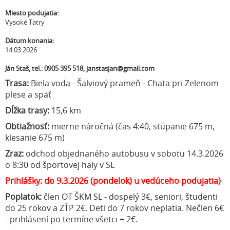
Miesto podujatia:
Vysoké Tatry
Dátum konania:
14.03.2026
Ján Staš, tel.: 0905 395 518, janstasjan@gmail.com
Trasa:
Biela voda - Šalviový prameň - Chata pri Zelenom
plese a späť
Dĺžka trasy:
15,6 km
Obtiažnosť:
mierne náročná (čas 4:40, stúpanie 675 m,
klesanie 675 m)
Zraz:
odchod objednaného autobusu v sobotu 14.3.2026
o 8:30 od športovej haly v SL
Prihlášky: do 9.3.2026 (pondelok) u vedúceho podujatia)
Poplatok:
člen OT ŠKM SL - dospelý 3€, seniori, študenti
do 25 rokov a ZŤP 2€. Deti do 7 rokov neplatia. Nečlen 6€
- prihlásení po termíne všetci + 2€.